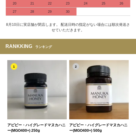
20
21
22
23
24
25
26
27
28
29
30
8月10日に実店舗が閉店します。 配送日時の指定がない場合には順次発送さ
せていただきます。
RANKKING
ランキング
1
2
アピビー・ハイグレードマヌカハニ
アピビー・ハイグレードマヌカハニ
ー(MGO400+) 250g
ー(MGO400+) 500g