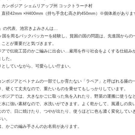
：カンボジア シェムリアップ州 コックトラーチ村
直径42mm ×H400mm（持ち手含む高さ約450mm）※個体差がありま
ly」の代表、池宮きよみさんは…
6ヶ国を周るバックパッカーを経験し、貧困の国の問題は、先進国からの
くことが重要だと気づきます。
ジアで伝統工芸のかご編みに出会い…雇用を作り社会をよくする仕組み
ました。
りとしていながら、可愛らしい佇まい。
カンボジアとベトナムの一部でしか育たない「ラペア」と呼ばれる籐の
り、硬くて丈夫なので、重たいものを乗せてもしっかりしています。
ンボジアでは、大きなかごに取った魚を入れたり、野菜の運搬に使うな
と水に強い素材なので、水洗いができます。よく乾かして、風通しの良
なので、日に焼けたり、つやが出たり、使うほどに色も濃く変化してい
さい。
は、かごの編み手さんのお名前があります。