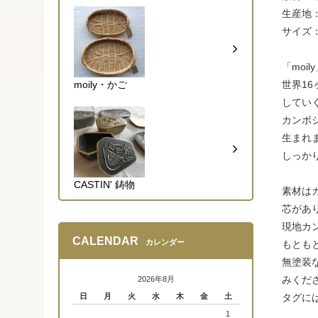
生産地
サイズ：
「moi
moily・かご
世界1
してい
カンボ
生まれ
しっか
CASTIN' 鋳物
素材は
芯があ
現地カ
CALENDAR
カレンダー
もとも
無塗装
みくだ
2026年8月
日
月
火
水
木
金
土
タグに
1