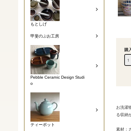
もとしげ
甲斐のぶお工房
購
Pebble Ceramic Design Studi
o
お洗濯
る収納
ティーポット
素材：