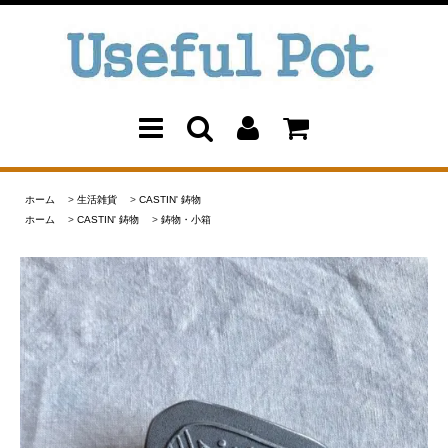
ホーム
>
生活雑貨
>
CASTIN' 鋳物
ホーム
>
CASTIN' 鋳物
>
鋳物・小箱