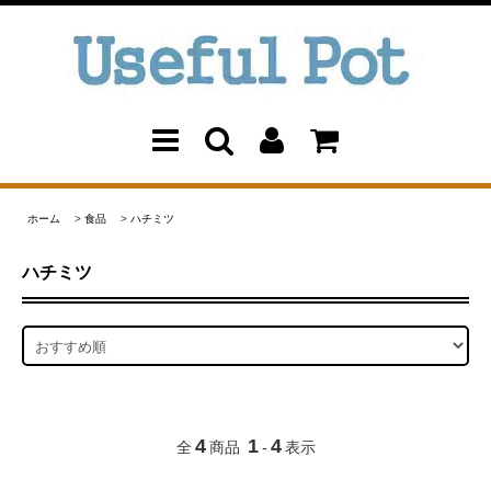
ホーム
>
食品
>
ハチミツ
ハチミツ
4
1
4
全
商品
-
表示