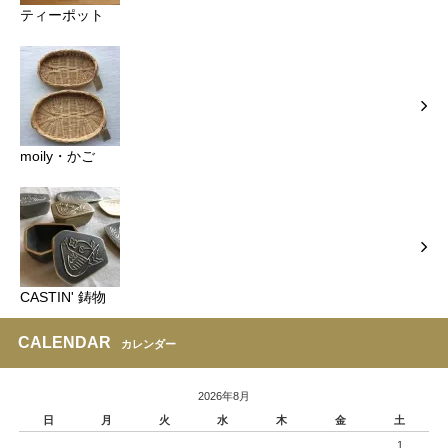
ティーポット
moily・かご
CASTIN' 鋳物
CALENDAR
カレンダー
2026年8月
日
月
火
水
木
金
土
1